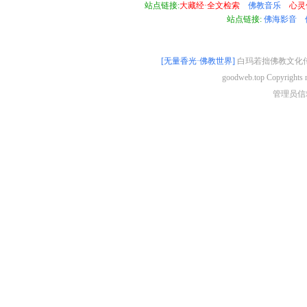
站点链接:
大藏经·全文检索
佛教音乐
心灵
站点链接:
佛海影音
[无量香光·佛教世界]
白玛若拙佛教文化传
goodweb.top Copyright
管理员信箱 a