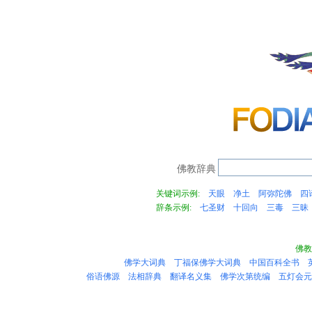
佛教辞典
关键词示例:
天眼
净土
阿弥陀佛
四
辞条示例:
七圣财
十回向
三毒
三昧
佛教
佛学大词典
丁福保佛学大词典
中国百科全书
俗语佛源
法相辞典
翻译名义集
佛学次第统编
五灯会元